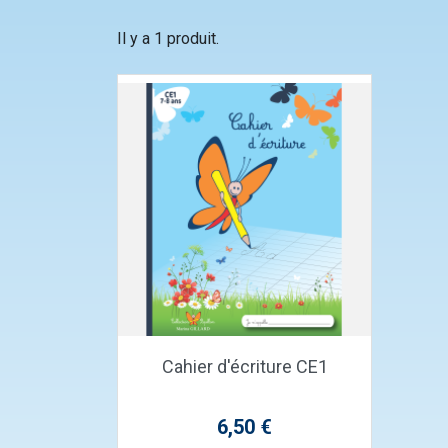
Il y a 1 produit.
Aperçu rapide

Cahier d'écriture CE1
Prix
6,50 €