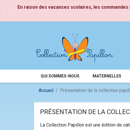
Panneau de gestion des cookies
En raison des vacances scolaires, les commandes p
Petite Section
CP
Moyenne Section
CE1
Grande Section
CE2
QUI SOMMES-NOUS
MATERNELLES
Accueil
Présentation de la collection papil
PRÉSENTATION DE LA COLLEC
La Collection Papillon est une édition de ca