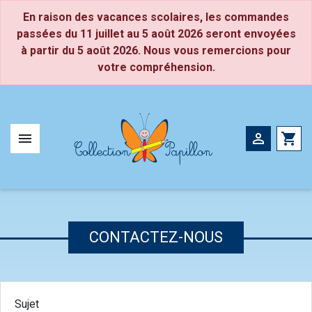
Panneau de gestion des cookies
En raison des vacances scolaires, les commandes
passées du 11 juillet au 5 août 2026 seront envoyées
à partir du 5 août 2026. Nous vous remercions pour
Petite Section
CP
votre compréhension.
Moyenne Section
CE1
Grande Section
CE2


shopping_cart
CONTACTEZ-NOUS
Sujet