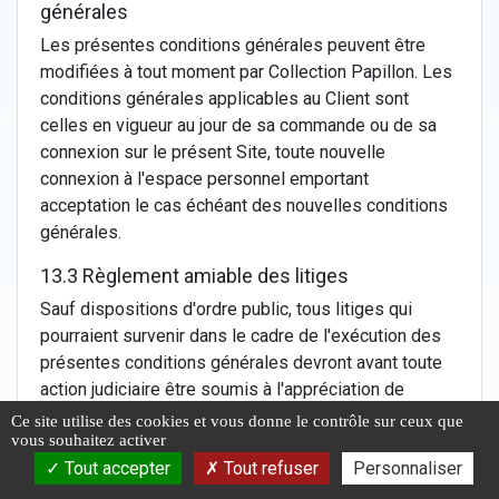
générales
Les présentes conditions générales peuvent être
modifiées à tout moment par Collection Papillon. Les
conditions générales applicables au Client sont
celles en vigueur au jour de sa commande ou de sa
connexion sur le présent Site, toute nouvelle
connexion à l'espace personnel emportant
acceptation le cas échéant des nouvelles conditions
générales.
13.3 Règlement amiable des litiges
Sauf dispositions d'ordre public, tous litiges qui
pourraient survenir dans le cadre de l'exécution des
présentes conditions générales devront avant toute
action judiciaire être soumis à l'appréciation de
Collection Papillon en vue d'un règlement amiable.
Ce site utilise des cookies et vous donne le contrôle sur ceux que
vous souhaitez activer
13.4 Entièreté
Tout accepter
Tout refuser
Personnaliser
La nullité d'une des clauses du présent contrat