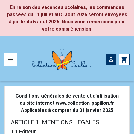
Panneau de gestion des cookies
En raison des vacances scolaires, les commandes
passées du 11 juillet au 5 août 2026 seront envoyées
à partir du 5 août 2026. Nous vous remercions pour
Petite Section
CP
votre compréhension.
Moyenne Section
CE1
Grande Section
CE2


shopping_cart
Conditions générales de vente et d’utilisation
du site internet www.collection-papillon.fr
Applicables à compter du 01 janvier 2025
ARTICLE 1. MENTIONS LEGALES
1.1 Editeur