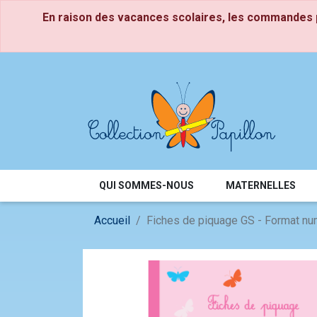
Panneau de gestion des cookies
En raison des vacances scolaires, les commandes p
Petite Section
CP
Moyenne Section
CE1
Grande Section
CE2
QUI SOMMES-NOUS
MATERNELLES
Accueil
Fiches de piquage GS - Format nu