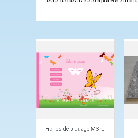
est effectué à l’aide d’un poinçon et d’un 
Aperçu rapide

Fiches de piquage MS -...