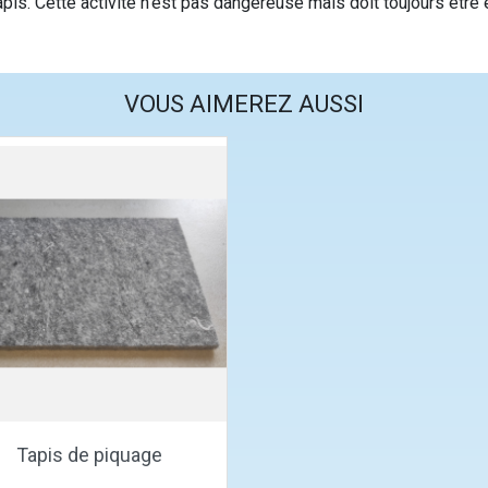
tapis. Cette activité n’est pas dangereuse mais doit toujours être 
VOUS AIMEREZ AUSSI
Aperçu rapide

Tapis de piquage