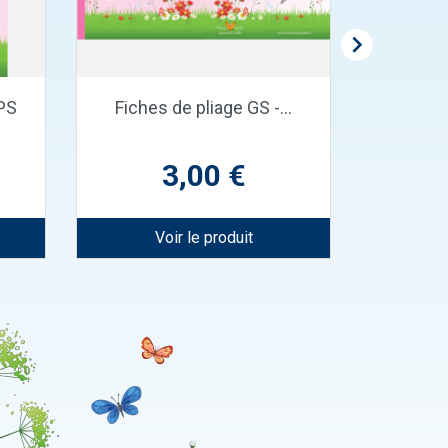

Aperçu rapide

PS
Fiches de pliage GS -...
Gra
Prix
3,00 €
Voir le produit
V