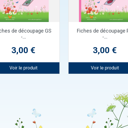
Aperçu rapide
Aperçu rapide


iches de découpage GS
Fiches de découpage 
-...
-...
Prix
Prix
3,00 €
3,00 €
Voir le produit
Voir le produit