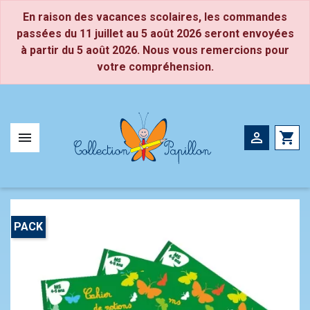
Panneau de gestion des cookies
En raison des vacances scolaires, les commandes
passées du 11 juillet au 5 août 2026 seront envoyées
à partir du 5 août 2026. Nous vous remercions pour
Petite Section
CP
votre compréhension.
Moyenne Section
CE1
Grande Section
CE2


shopping_cart
PACK