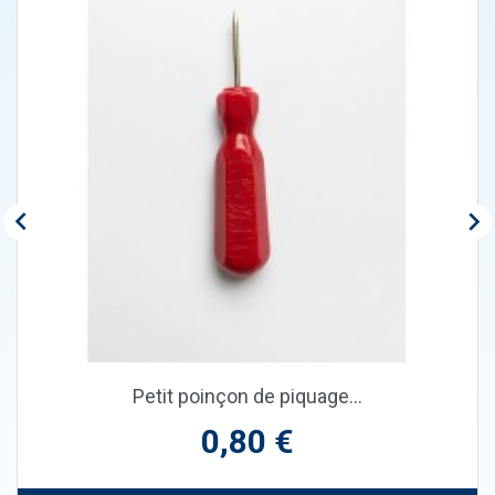


Petit poinçon de piquage...
Prix
0,80 €