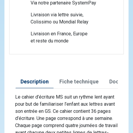
Via notre partenaire SystemPay
Livraison via lettre suivie,
Colissimo ou Mondial Relay
Livraison en France, Europe
et reste du monde
Description
Fiche technique
Document
Le cahier d’écriture MS suit un rythme lent ayant
pour but de familiariser l’enfant aux lettres avant
son entrée en GS. Ce cahier contient 36 pages
d’écriture. Une page correspond à une semaine.
Chaque page comprend quatre journées de travail
ayant chacune deux petites lignes de lettres-