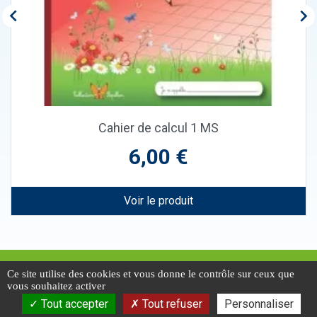


Cahier de calcul 1 MS
Prix
6,00 €
Voir le produit
Conditions d'utilisation
Ce site utilise des cookies et vous donne le contrôle sur ceux que
Présentation de la collection papillon
vous souhaitez activer
Nous contacter
Tout accepter
Tout refuser
Personnaliser