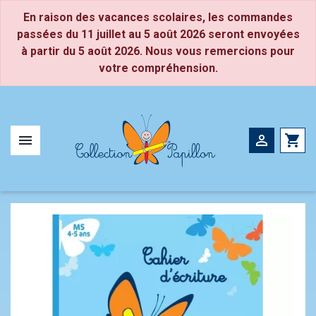
Panneau de gestion des cookies
En raison des vacances scolaires, les commandes
passées du 11 juillet au 5 août 2026 seront envoyées
à partir du 5 août 2026. Nous vous remercions pour
Petite Section
CP
votre compréhension.
Moyenne Section
CE1
Grande Section
CE2


shopping_cart